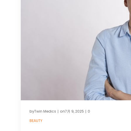
by
on
Twin Medics
7月 9, 2025
0
|
|
BEAUTY