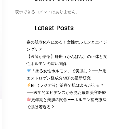
表示できるコメントはありません。
Latest Posts
春の肌老化を止める！女性ホルモンとエイジ
ングケア
【医師が語る】肝斑（かんぱん）の正体と女
性ホルモンの深い関係
「塗る女性ホルモン」で美肌に？——外用
エストロゲン様成分MEPの最新研究
RF（ラジオ波）治療で肌はよみがえる？
——医学的エビデンスから見た最新美容医療
更年期と美肌の関係——ホルモン補充療法
で肌は若返る？