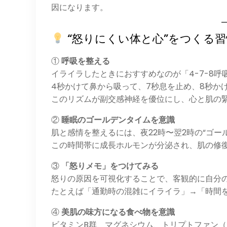
因になります。
“怒りにくい体と心”をつくる習
①
呼吸を整える
イライラしたときにおすすめなのが「4-7-8呼
4秒かけて鼻から吸って、7秒息を止め、8秒か
このリズムが副交感神経を優位にし、心と肌の
②
睡眠のゴールデンタイムを意識
肌と感情を整えるには、夜22時〜翌2時の“ゴー
この時間帯に成長ホルモンが分泌され、肌の修
③
「怒りメモ」をつけてみる
怒りの原因を可視化することで、客観的に自分
たとえば「通勤時の混雑にイライラ」→「時間
④
美肌の味方になる食べ物を意識
ビタミンB群、マグネシウム、トリプトファン