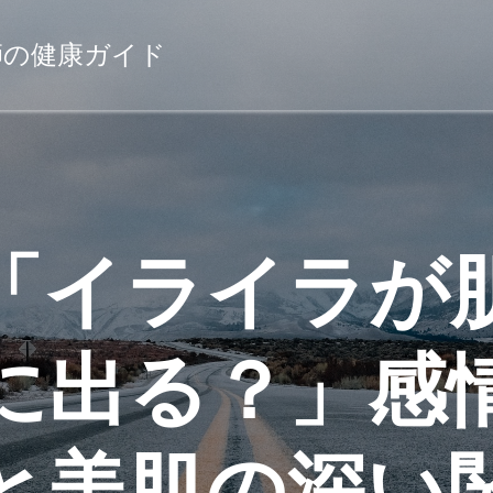
薬剤師の健康ガイド
「イライラが
に出る？」感
と美肌の深い