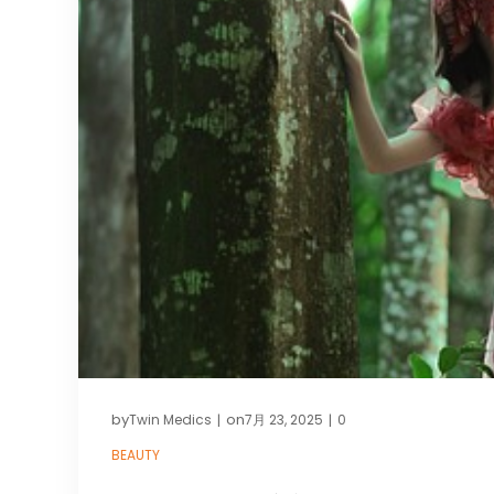
by
on
Twin Medics
7月 23, 2025
0
|
|
BEAUTY