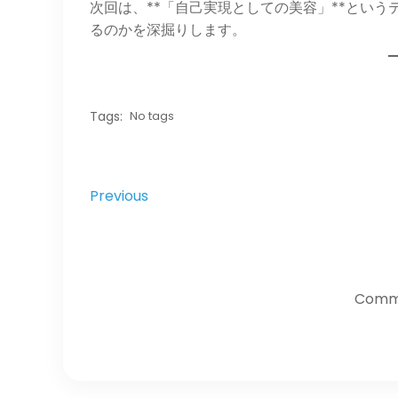
次回は、**「自己実現としての美容」**とい
るのかを深掘りします。
Tags:
No tags
Previous
Comme