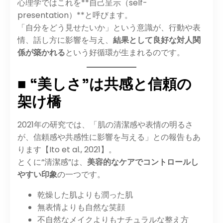
心理学ではこれを**自己呈示（self-
presentation）**と呼びます。
「自分をどう見せたいか」という意識が、行動や表
情、話し方に影響を与え、
結果として良好な対人関
係が築かれる
という好循環が生まれるのです。
■ “美しさ”は共感と信頼の
架け橋
2021年の研究では、「肌の清潔感や表情の明るさ
が、信頼感や共感性に影響を与える」との報告もあ
ります【Ito et al., 2021】。
とくに“清潔感”は、
美容的なケアでコントロールし
やすい印象
の一つです。
乾燥した肌よりも潤った肌
無表情よりも自然な笑顔
不自然なメイクよりもナチュラルな整え方