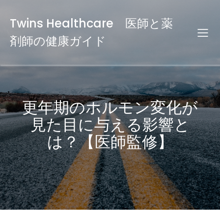
Twins Healthcare 医師と薬
剤師の健康ガイド
更年期のホルモン変化が
見た目に与える影響と
は？【医師監修】