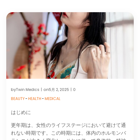
by
on
Twin Medics
5月 2, 2025
0
|
|
BEAUTY
-
HEALTH
-
MEDICAL
はじめに
更年期は、女性のライフステージにおいて避けて通
れない時期です。​この時期には、体内のホルモンバ