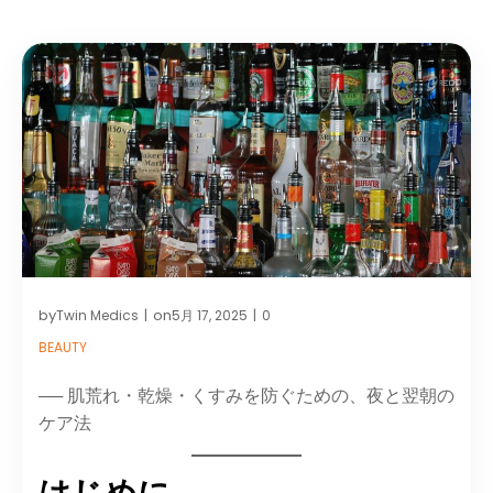
by
on
Twin Medics
5月 17, 2025
0
|
|
BEAUTY
── 肌荒れ・乾燥・くすみを防ぐための、夜と翌朝の
ケア法
はじめに