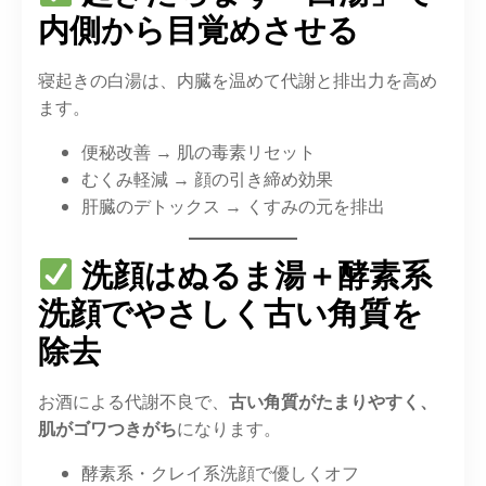
内側から目覚めさせる
寝起きの白湯は、内臓を温めて代謝と排出力を高め
ます。
便秘改善 → 肌の毒素リセット
むくみ軽減 → 顔の引き締め効果
肝臓のデトックス → くすみの元を排出
洗顔はぬるま湯＋酵素系
洗顔でやさしく古い角質を
除去
お酒による代謝不良で、
古い角質がたまりやすく、
肌がゴワつきがち
になります。
酵素系・クレイ系洗顔で優しくオフ