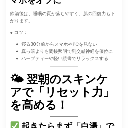
マホをオフに
飲酒後は、睡眠の質が落ちやすく、肌の回復力も下
がります。
● コツ：
寝る30分前からスマホやPCを見ない
真っ暗よりも間接照明で副交感神経を優位に
ハーブティーや軽い読書でリラックスする
🌤 翌朝のスキンケ
アで「リセット力」
を高める！
起きたらまず「白湯」で