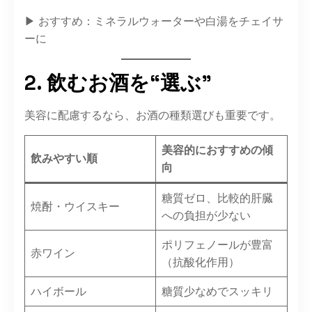
▶ おすすめ：ミネラルウォーターや白湯をチェイサ
ーに
2. 飲むお酒を“選ぶ”
美容に配慮するなら、お酒の種類選びも重要です。
美容的におすすめの傾
飲みやすい順
向
糖質ゼロ、比較的肝臓
焼酎・ウイスキー
への負担が少ない
ポリフェノールが豊富
赤ワイン
（抗酸化作用）
ハイボール
糖質少なめでスッキリ