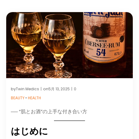
by
on
Twin Medics
5月 13, 2025
0
|
|
BEAUTY
-
HEALTH
── “肌とお酒”の上手な付き合い方
はじめに