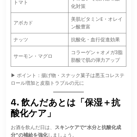
トマト
化対策
美肌ビタミンE・オレイ
アボカド
ン酸豊富
ナッツ
抗酸化・血行促進効果
コラーゲン＋オメガ3脂
サーモン・マグロ
肪酸で肌の弾力アップ
▶ ポイント：揚げ物・スナック菓子は悪玉コレステ
ロール増加と皮脂トラブルの元に
4. 飲んだあとは「保湿＋抗
酸化ケア」
お酒を飲んだ日は、
スキンケアで“水分と抗酸化成
分”の補給を強化
しましょう。