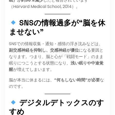
眠）が約30％減少
したと報告されています
（Harvard Medical School, 2014）。
SNSの情報過多が“脳を休
ませない”
SNSでの情報収集・通知・感情の浮き沈みなどは、
副交感神経を抑制し、交感神経が優位
になる要因と
なります。つまり、脳と心が「戦闘モード」のまま
眠りにつこうとする状態になり、
浅い眠りや中途覚
醒
が増えてしまいます。
脳が本当に休まるには、
“何もしない時間”が必要
な
のです。
デジタルデトックスのす
すめ