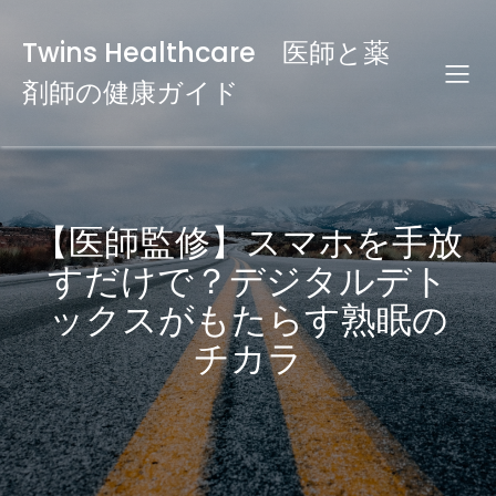
Twins Healthcare 医師と薬
剤師の健康ガイド
【医師監修】スマホを手放
すだけで？デジタルデト
ックスがもたらす熟眠の
チカラ