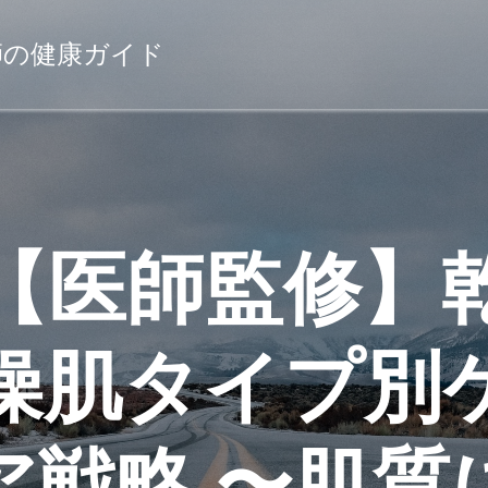
薬剤師の健康ガイド
【医師監修】
燥肌タイプ別
ア戦略 〜肌質