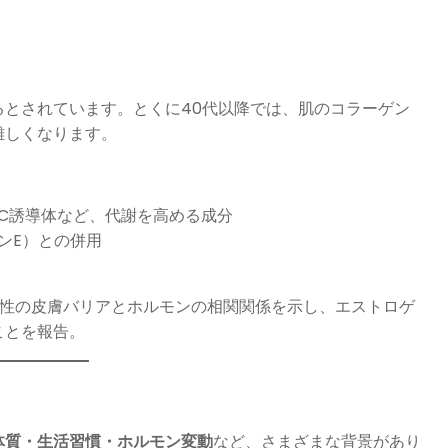
るとされています。とくに40代以降では、肌のコラーゲン
難しくなります。
C誘導体など、代謝を高める成分
ンE）との併用
は、閉経期女性の皮膚バリアとホルモンの相関関係を示し、エストロゲ
ことを報告。
体質・生活習慣・ホルモン変動
など、さまざまな背景があり