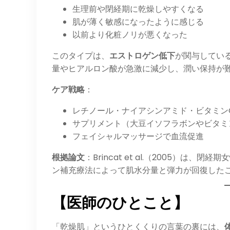
生理前や閉経期に乾燥しやすくなる
肌が薄く敏感になったように感じる
以前より化粧ノリが悪くなった
このタイプは、
エストロゲン低下
が関与してい
量やヒアルロン酸が急激に減少し、潤い保持が
ケア戦略
：
レチノール・ナイアシンアミド・ビタミン
サプリメント（大豆イソフラボンやビタミ
フェイシャルマッサージで血流促進
根拠論文
：Brincat et al.（2005）
ン補充療法によって肌水分量と弾力が回復した
【医師のひとこと】
「乾燥肌」というひとくくりの言葉の裏には、