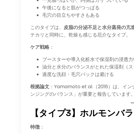
一見脂っぽいが、内側はカサついている
午後になると肌がつっぱる
毛穴の目立ちやすさもある
このタイプは、
皮脂の分泌不足と水分蒸発の亢
テカリと同時に、乾燥も感じる厄介なタイプ。
ケア戦略
：
ブースターや導入化粧水で保湿剤の浸透力
油分と水分のバランスがとれた保湿剤（ス
過度な洗顔・毛穴パックは避ける
根拠論文
：Yamamoto et al.（2016
ンジングのバランス」が重要と報告しています
【タイプ3】ホルモンバ
特徴
：