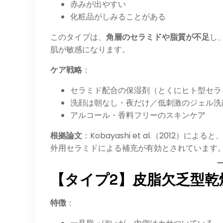
赤みが出やすい
化粧品がしみることがある
このタイプは、
角層のセラミドや脂質が不足
し
肌が敏感になります。
ケア戦略
：
セラミド配合の保湿剤（とくにヒト型セラ
洗顔は朝なし・夜だけ／低刺激のジェル洗
アルコール・香料フリーのスキンケア
根拠論文
：Kobayashi et al.（201
外用セラミドによる補充が有効とされています
【タイプ2】皮脂欠乏型乾
特徴
：