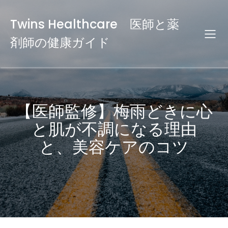
Twins Healthcare 医師と薬
剤師の健康ガイド
【医師監修】梅雨どきに心
と肌が不調になる理由
と、美容ケアのコツ