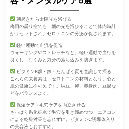
容・メンタルケア5選
朝起きたら太陽光を浴びる
梅雨の曇り空でも、朝の光を浴びることで体内時計
がリセットされ、セロトニンの分泌が促されます。
軽い運動で血流を促進
ウォーキングやストレッチなど、軽い運動で血行を
良くし、むくみと気分の落ち込みを防ぎます。
ビタミンB群・鉄・たんぱく質を意識して摂る
これらの栄養素は、セロトニンの材料となり、心と
肌の健康に不可欠です。納豆、卵、赤身肉、豆腐な
どをバランスよく。
保湿ケア＋毛穴ケアを両立させる
さっぱり系化粧水で毛穴を引き締めつつ、エアコン
による乾燥対策も忘れずに。ビタミンC誘導体入り
の美容液もおすすめ。