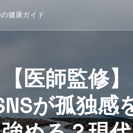
薬剤師の健康ガイド
【医師監修】
SNSが孤独感
強める？現代