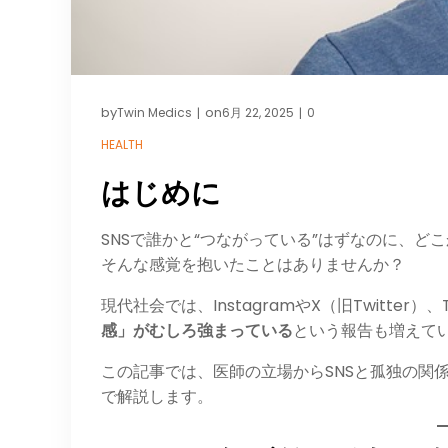
by
on
Twin Medics
6月 22, 2025
0
|
|
HEALTH
はじめに
SNSで誰かと“つながっている”はずなのに、ど
そんな感覚を抱いたことはありませんか？
現代社会では、InstagramやX（旧Twitte
感」がむしろ強まっている
という報告も増えて
この記事では、医師の立場からSNSと孤独の関
で解説します。