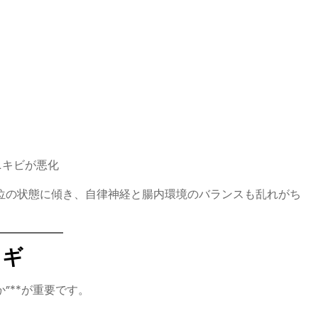
ニキビが悪化
優位の状態に傾き、自律神経と腸内環境のバランスも乱れがち
カギ
か”**が重要です。