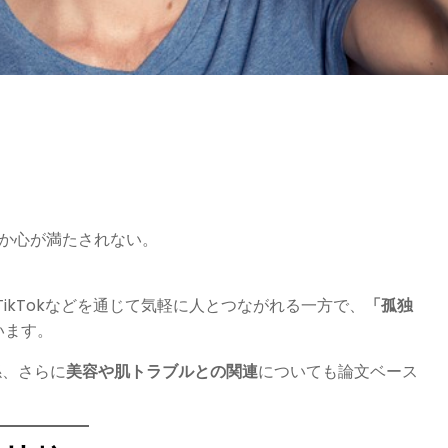
こか心が満たされない。
r）、TikTokなどを通じて気軽に人とつながれる一方で、
「孤独
います。
係、さらに
美容や肌トラブルとの関連
についても論文ベース