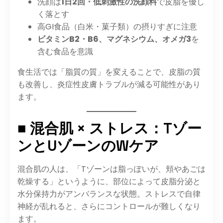
洗顔は
1日2回・低刺激性の洗顔料
で皮脂を優し
く落とす
高GI食品（白米・菓子類）の摂りすぎに注意
ビタミンB2・B6、マグネシウム、オメガ3
を
含む食品を意識
食生活では「脂質の質」を変えることで、皮脂の質
も改善し、炎症性皮膚トラブルが減る可能性があり
ます。
■ 混合肌 × ストレス：Tゾー
ンとUゾーンのWケア
混合肌の人は、「Tゾーンは脂っぽいが、頬やあごは
乾燥する」というように、部位によって皮脂分泌と
水分保持力がアンバランスな状態。ストレスで自律
神経が乱れると、さらにコントロールが難しくなり
ます。