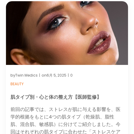
by
on
Twin Medics
6月 5, 2025
0
|
|
BEAUTY
肌タイプ別・心と体の整え方【医師監修】
前回の記事では、ストレスが肌に与える影響を、医
学的根拠をもとに4つの肌タイプ（乾燥肌、脂性
肌、混合肌、敏感肌）に分けてご紹介しました。今
回はそれぞれの肌タイプに合わせた「ストレスケア