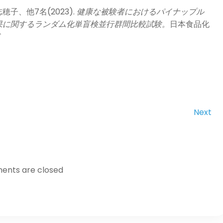
、他7名(2023).
健康な被験者におけるパイナップル
果に関するランダム化単盲検並行群間比較試験。
日本食品化
ド
Next
nts are closed