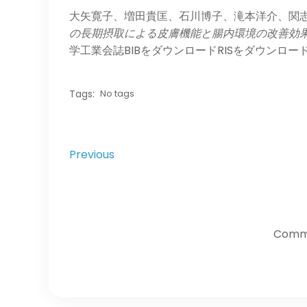
大矢寛子、増田貴匡、石川博子、滝本洋介、関志穂子
の長期摂取による皮膚機能と腸内環境の改善効
学工業会誌BIBをダウンロードRISをダウンロー
Tags:
No tags
Previous
Comme