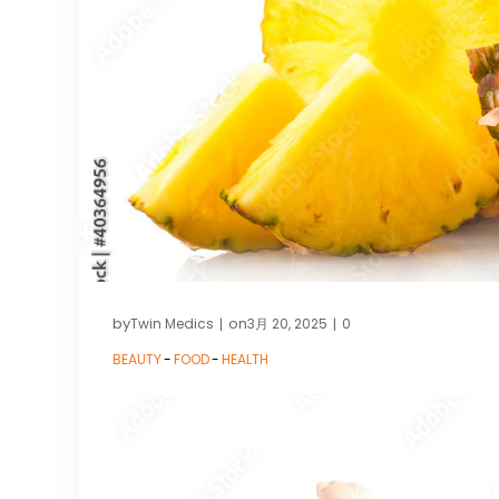
by
on
Twin Medics
3月 20, 2025
0
|
|
BEAUTY
-
FOOD
-
HEALTH