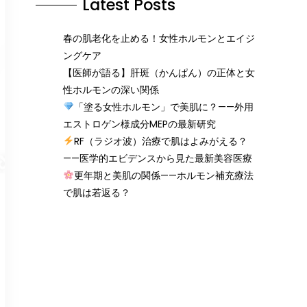
Latest Posts
春の肌老化を止める！女性ホルモンとエイジ
ングケア
【医師が語る】肝斑（かんぱん）の正体と女
性ホルモンの深い関係
「塗る女性ホルモン」で美肌に？——外用
エストロゲン様成分MEPの最新研究
RF（ラジオ波）治療で肌はよみがえる？
——医学的エビデンスから見た最新美容医療
更年期と美肌の関係——ホルモン補充療法
で肌は若返る？