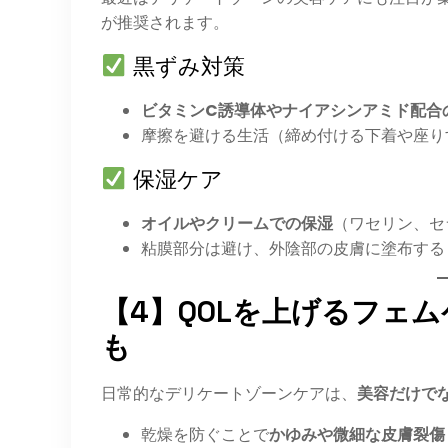
が推奨されます。
黒ずみ対策
ビタミンC誘導体やナイアシンアミド配合
摩擦を避ける生活（締め付ける下着や座り
保湿ケア
オイルやクリームでの保湿
（ワセリン、セ
粘膜部分は避け、外陰部の皮膚に塗布する
【4】QOLを上げるフェ
も
日常的なデリケートゾーンケアは、
美容だけで
乾燥を防ぐことで
かゆみや微細な皮膚裂傷