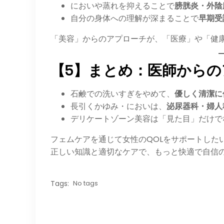
においや蒸れを抑えることで
膀胱炎・外陰
自分の身体への理解が深まることで
早期受
「美容」からのアプローチが、「医療」や「健
【5】まとめ：医師から
石鹸での洗いすぎをやめて、
優しく清潔に
長引くかゆみ・においは、
泌尿器科・婦人
デリケートゾーン美容は「見た目」だけで
フェムケアを通じて女性のQOLをサポートした
正しい知識と適切なケアで、もっと快適で自信
Tags:
No tags