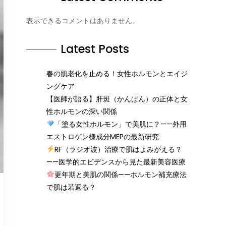
表示できるコメントはありません。
Latest Posts
春の肌老化を止める！女性ホルモンとエイジ
ングケア
【医師が語る】肝斑（かんぱん）の正体と女
性ホルモンの深い関係
「塗る女性ホルモン」で美肌に？——外用
エストロゲン様成分MEPの最新研究
RF（ラジオ波）治療で肌はよみがえる？
——医学的エビデンスから見た最新美容医療
更年期と美肌の関係——ホルモン補充療法
で肌は若返る？