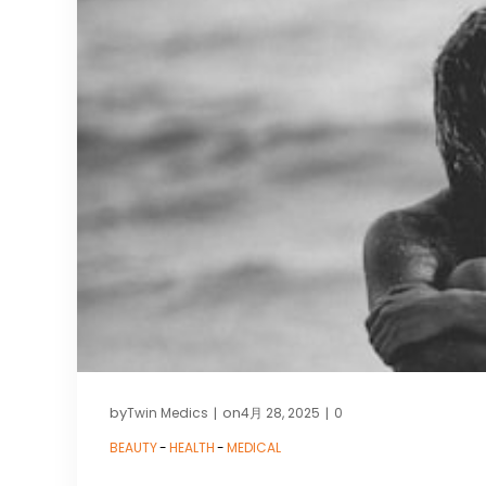
by
on
Twin Medics
4月 28, 2025
0
|
|
BEAUTY
-
HEALTH
-
MEDICAL