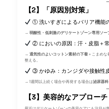
【2】「原因別対策」
① 洗いすぎによるバリア機能
→
弱酸性・低刺激
のデリケートゾーン専用ソー
② においの原因：汗・皮脂＋
→
通気性のよいコットン素材の下着
＋こまめな
整える。
③ かゆみ：カンジダや接触性
→ 1週間以上続く場合や再発する場合は
泌尿器科
【3】美容的なアプローチ
最近はデリケートゾーンの美容ケアにも注目が