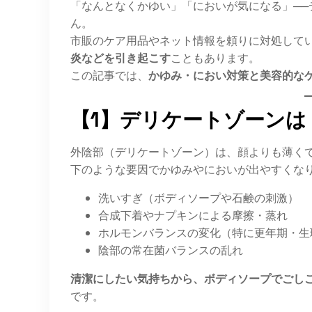
「なんとなくかゆい」「においが気になる」─
ん。
市販のケア用品やネット情報を頼りに対処して
炎などを引き起こす
こともあります。
この記事では、
かゆみ・におい対策と美容的な
【1】デリケートゾーンは
外陰部（デリケートゾーン）は、顔よりも薄く
下のような要因でかゆみやにおいが出やすくな
洗いすぎ（ボディソープや石鹸の刺激）
合成下着やナプキンによる摩擦・蒸れ
ホルモンバランスの変化（特に更年期・生
陰部の常在菌バランスの乱れ
清潔にしたい気持ちから、ボディソープでごし
です。