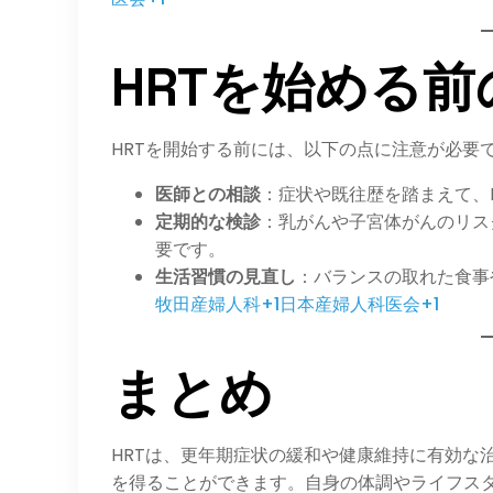
HRTを始める
HRTを開始する前には、以下の点に注意が必要で
医師との相談
：​症状や既往歴を踏まえて、
定期的な検診
：​乳がんや子宮体がんのリ
要です。
生活習慣の見直し
：​バランスの取れた食
牧田産婦人科+1日本産婦人科医会+1
まとめ
HRTは、更年期症状の緩和や健康維持に有効な
を得ることができます。​自身の体調やライフス