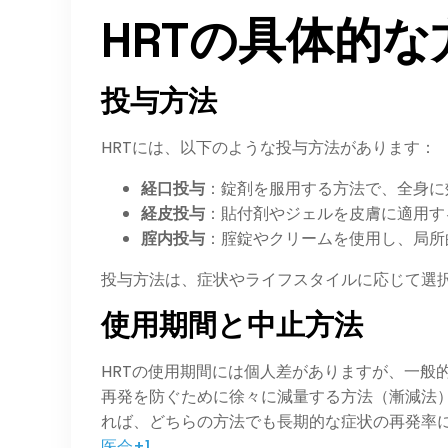
HRTの具体的な
投与方法
HRTには、以下のような投与方法があります：​
経口投与
：​錠剤を服用する方法で、全身
経皮投与
：​貼付剤やジェルを皮膚に適用
腟内投与
：​腟錠やクリームを使用し、局所
投与方法は、症状やライフスタイルに応じて選択
使用期間と中止方法
HRTの使用期間には個人差がありますが、一般
再発を防ぐために徐々に減量する方法（漸減法）
れば、どちらの方法でも長期的な症状の再発率に
医会+1