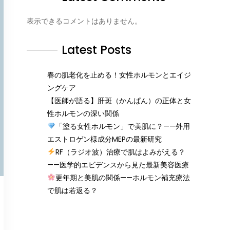
表示できるコメントはありません。
Latest Posts
春の肌老化を止める！女性ホルモンとエイジ
ングケア
【医師が語る】肝斑（かんぱん）の正体と女
性ホルモンの深い関係
「塗る女性ホルモン」で美肌に？——外用
エストロゲン様成分MEPの最新研究
RF（ラジオ波）治療で肌はよみがえる？
——医学的エビデンスから見た最新美容医療
更年期と美肌の関係——ホルモン補充療法
で肌は若返る？