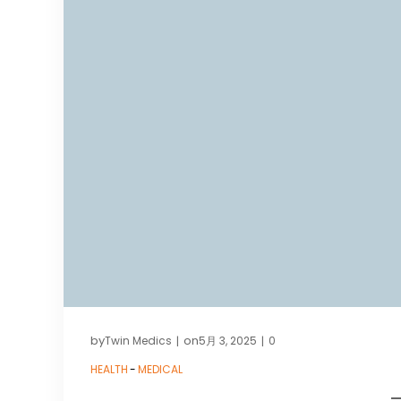
by
on
Twin Medics
5月 3, 2025
0
|
|
HEALTH
-
MEDICAL