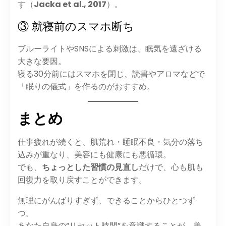
す（
Jacka et al., 2017
）。
③ 就寝前のスマホ断ち
ブルーライトやSNSによる刺激は、眠気を遠ざける
大きな要因。
寝る30分前にはスマホを閉じ、読書やアロマなどで
「眠りの儀式」を作るのがおすすめ。
まとめ
仕事疲れが続くと、肌荒れ・睡眠不良・気分の落ち
込みが重なり、美容にも健康にも悪循環。
でも、
ちょっとした習慣の見直し
だけで、心も肌も
回復力を取り戻すことができます。
無理にがんばりすぎず、できることからひとつず
つ。
あなた自身の“リセット時間”を意識することが、美