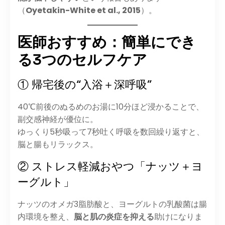
（
Oyetakin-White et al., 2015
）。
医師おすすめ：簡単にでき
る3つのセルフケア
① 帰宅後の“入浴＋深呼吸”
40℃前後のぬるめのお湯に10分ほど浸かることで、
副交感神経が優位に。
ゆっくり5秒吸って7秒吐く呼吸を数回繰り返すと、
脳と腸もリラックス。
② ストレス軽減おやつ「ナッツ＋ヨ
ーグルト」
ナッツのオメガ3脂肪酸と、ヨーグルトの乳酸菌は腸
内環境を整え、
脳と肌の炎症を抑える
助けになりま