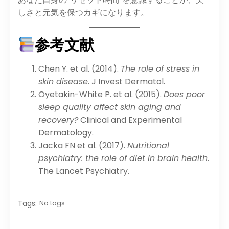
しさと元気を保つカギになります。
参考文献
Chen Y. et al. (2014).
The role of stress in
skin disease
. J Invest Dermatol.
Oyetakin-White P. et al. (2015).
Does poor
sleep quality affect skin aging and
recovery?
Clinical and Experimental
Dermatology.
Jacka FN et al. (2017).
Nutritional
psychiatry: the role of diet in brain health
.
The Lancet Psychiatry.
Tags:
No tags