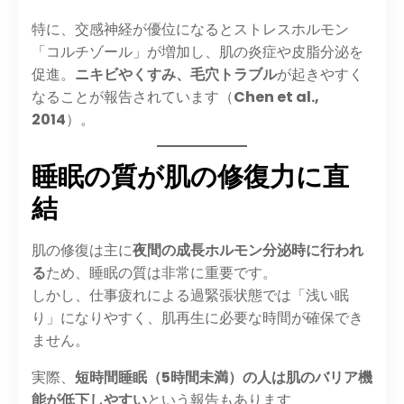
特に、交感神経が優位になるとストレスホルモン
「コルチゾール」が増加し、肌の炎症や皮脂分泌を
促進。
ニキビやくすみ、毛穴トラブル
が起きやすく
なることが報告されています（
Chen et al.,
2014
）。
睡眠の質が肌の修復力に直
結
肌の修復は主に
夜間の成長ホルモン分泌時に行われ
る
ため、睡眠の質は非常に重要です。
しかし、仕事疲れによる過緊張状態では「浅い眠
り」になりやすく、肌再生に必要な時間が確保でき
ません。
実際、
短時間睡眠（5時間未満）の人は肌のバリア機
能が低下しやすい
という報告もあります