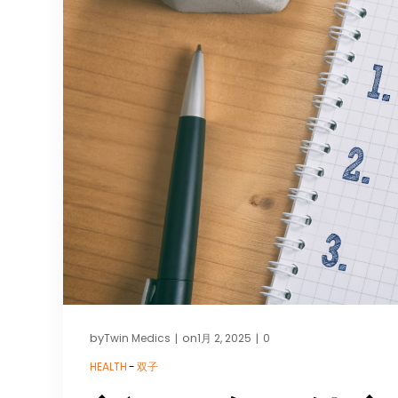
by
on
Twin Medics
1月 2, 2025
0
|
|
HEALTH
-
双子