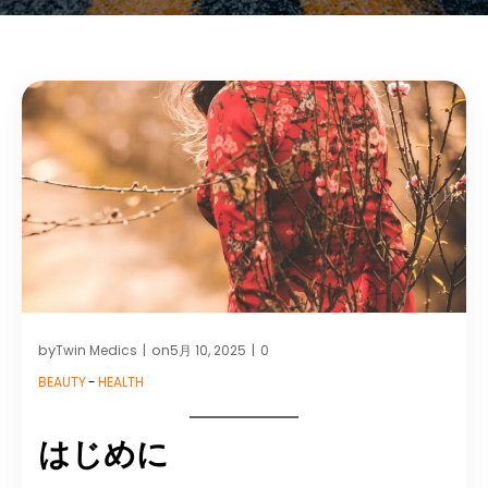
by
on
Twin Medics
5月 10, 2025
0
|
|
BEAUTY
-
HEALTH
はじめに