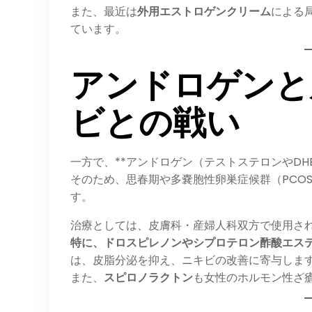
また、最近は
外用エストロゲンクリーム
による
ています。
アンドロゲンと
ビとの戦い
一方で、**アンドロゲン（テストステロンやDH
そのため、思春期や多嚢胞性卵巣症候群（PCO
す。
治療としては、皮膚科・産婦人科双方で使用さ
特に、ドロスピレノンやシプロテロン酢酸エス
は、皮脂分泌を抑え、ニキビの改善に寄与します（Arowo
また、
スピロノラクトン
も女性のホルモン性ざ