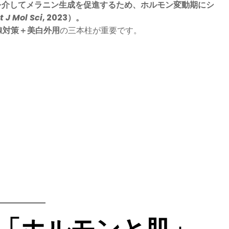
を介してメラニン生成を促進するため、ホルモン変動期にシ
t J Mol Sci
, 2023）。
線対策＋美白外用
の三本柱が重要です。