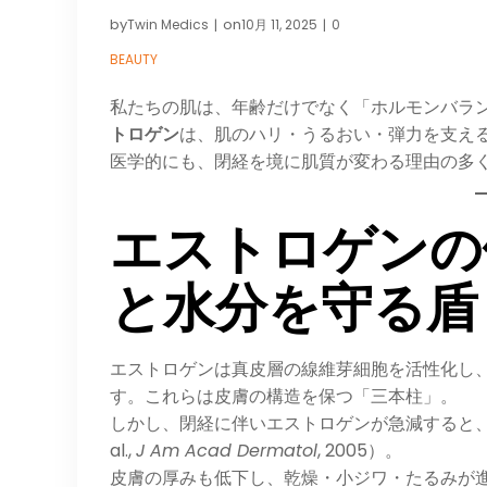
by
on
Twin Medics
10月 11, 2025
0
|
|
BEAUTY
私たちの肌は、年齢だけでなく「ホルモンバラ
トロゲン
は、肌のハリ・うるおい・弾力を支える
医学的にも、閉経を境に肌質が変わる理由の多
エストロゲンの
と水分を守る盾
エストロゲンは真皮層の線維芽細胞を活性化し
す。これらは皮膚の構造を保つ「三本柱」。
しかし、閉経に伴いエストロゲンが急減すると
al.,
J Am Acad Dermatol
, 2005）。
皮膚の厚みも低下し、乾燥・小ジワ・たるみが