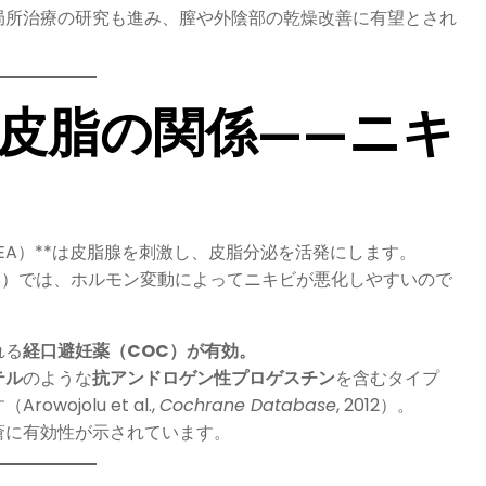
局所治療の研究も進み、膣や外陰部の乾燥改善に有望とされ
皮脂の関係——ニキ
EA）**は皮脂腺を刺激し、皮脂分泌を活発にします。
S）では、ホルモン変動によってニキビが悪化しやすいので
れる
経口避妊薬（COC）が有効。
テル
のような
抗アンドロゲン性プロゲスチン
を含むタイプ
jolu et al.,
Cochrane Database
, 2012）。
瘡に有効性が示されています。