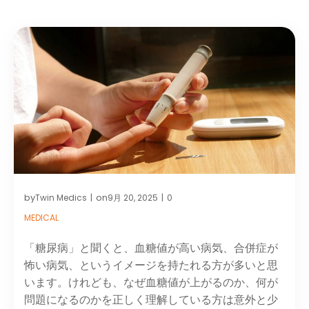
by
on
Twin Medics
9月 20, 2025
0
|
|
MEDICAL
「糖尿病」と聞くと、血糖値が高い病気、合併症が
怖い病気、というイメージを持たれる方が多いと思
います。けれども、なぜ血糖値が上がるのか、何が
問題になるのかを正しく理解している方は意外と少