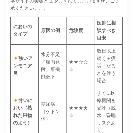
本サイトの美容とは少しずれてしまいますが、ご了
承ください。。。
医師に相
においの
原因の例
危険度
談すべき
タイプ
目安
数日以上
水分不足
強いア
続く＋疲
／腸内発
★★☆☆
ンモニア
労・だる
酵／肝機
☆
臭
さを伴う
能低下
場合
すぐに医
甘いに
療機関を
糖尿病
おい（熟
★★★★
受診（脱
（ケトン
れた果物
☆
水・昏睡
体）
のよう）
リスクあ
り）