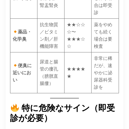
腎盂腎炎
合は即受
診
抗生物質
★★☆☆
薬をやめ
薬品・
／ビタミ
☆〜
ても続く
化学臭
ン剤／肝
★★★☆
場合は要
機能障害
☆
検査
非常に稀
尿道と腸
便臭に
だが、速
管の瘻孔
★★★★
近いにお
やかに泌
（膀胱直
★
い
尿器科受
腸瘻）
診を
特に危険なサイン（即受
診が必要）