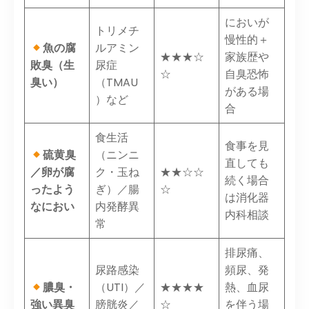
においが
トリメチ
慢性的＋
魚の腐
ルアミン
★★★☆
家族歴や
敗臭（生
尿症
☆
自臭恐怖
臭い）
（TMAU
がある場
）など
合
食生活
食事を見
硫黄臭
（ニンニ
直しても
／卵が腐
ク・玉ね
★★☆☆
続く場合
ったよう
ぎ）／腸
☆
は消化器
なにおい
内発酵異
内科相談
常
排尿痛、
尿路感染
頻尿、発
膿臭・
（UTI）／
★★★★
熱、血尿
強い異臭
膀胱炎／
☆
を伴う場