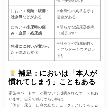
低下が疑われる
におい＋
発熱・腹痛・
✳︎全身性の異常を示す
吐き気
などがある
場合がある
におい＋
排尿時の痛
✳︎明らかな泌尿器疾患
み・血尿・残尿感
（感染含む）
✳︎肝不全や糖尿病性ケ
急激ににおいが変わっ
トアシドーシスの疑い
た
＋体調も変化
あり
補足：においは「本人が
慣れてしまう」こともある
家族やパートナーが気づいて指摘されるケースもあ
ります。自分で感じづらい時は、
「体臭・尿臭・口臭の総合チェック」として考える