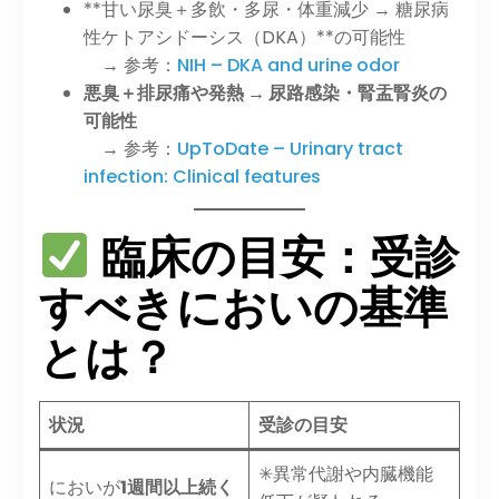
**甘い尿臭＋多飲・多尿・体重減少 → 糖尿病
性ケトアシドーシス（DKA）**の可能性
→ 参考：
NIH – DKA and urine odor
悪臭＋排尿痛や発熱 → 尿路感染・腎盂腎炎の
可能性
→ 参考：
UpToDate – Urinary tract
infection: Clinical features
臨床の目安：受診
すべきにおいの基準
とは？
状況
受診の目安
✳︎異常代謝や内臓機能
においが
1週間以上続く