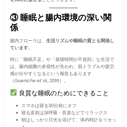
③ 睡眠と腸内環境の深い関
係
腸内フローラは、
生活リズムや睡眠の質とも関係し
ています
。
特に「睡眠不足」や「就寝時間が不規則」な生活で
は、腸内細菌の多様性が失われ、肌トラブルや疲労
感が出やすくなるという報告もあります
（Gueniche et al., 2016）。
良質な睡眠のためにできること
スマホは寝る30分前にオフ
寝る直前は深呼吸・音楽などでリラックス
朝はしっかり日光を浴びて、体内時計をリセッ
ト