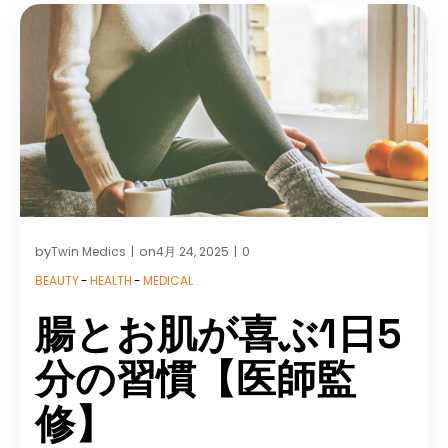
by
on
Twin Medics
4月 24, 2025
0
|
|
BEAUTY
-
HEALTH
-
MEDICAL
腸とお肌が喜ぶ1日5
分の習慣【医師監
修】