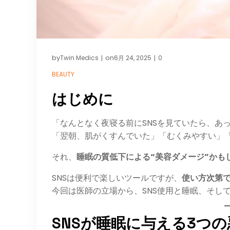
by
on
Twin Medics
6月 24, 2025
0
|
|
BEAUTY
はじめに
「なんとなく夜寝る前にSNSを見ていたら、あ
「翌朝、肌がくすんでいた」「むくみやすい」
それ、
睡眠の質低下による“美容ダメージ”かも
SNSは便利で楽しいツールですが、
使い方次第
今回は医師の立場から、SNS使用と睡眠、そし
SNSが睡眠に与える3つ