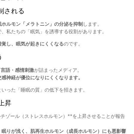
抑制される
眠ホルモン「メラトニン」の分泌を抑制
します。
で、私たちの「眠気」を誘導する役割があります。
錯覚し、眠気が起きにくくなる
のです。
う
・言語・感情刺激
が詰まったメディア。
交感神経が優位になりにくくなります。
といった「睡眠の質」の低下を招きます。
上昇
ルチゾール（ストレスホルモン）**を上昇させることが報告
、
眠りが浅く、肌再生ホルモン（成長ホルモン）にも悪影響