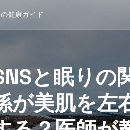
薬剤師の健康ガイド
SNSと眠りの
係が美肌を左
する？医師が