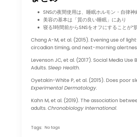
SNSの夜間使用は、睡眠ホルモン・自律
美容の基本は「質の良い睡眠」にあり
寝る1時間前からSNSをオフにすることが“
Chang A-M, et al. (2015). Evening use of lig
circadian timing, and next-morning alertnes
Levenson JC, et al. (2017). Social Media U
Adults.
Sleep Health
.
Oyetakin-White P, et al. (2015). Does poor sl
Experimental Dermatology
.
Kahn M, et al. (2019). The association betwe
adults.
Chronobiology International
.
Tags:
No tags