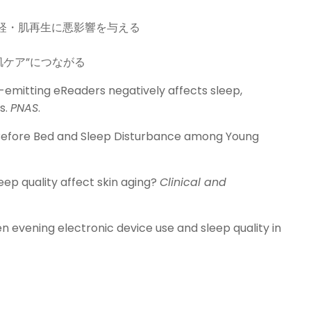
神経・肌再生に悪影響を与える
肌ケア”につながる
ht-emitting eReaders negatively affects sleep,
s.
PNAS
.
se Before Bed and Sleep Disturbance among Young
eep quality affect skin aging?
Clinical and
en evening electronic device use and sleep quality in