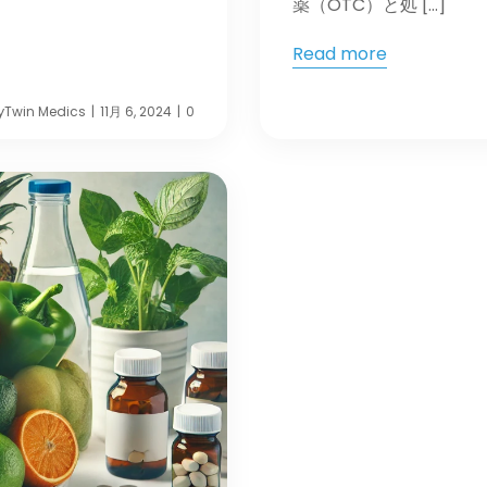
薬（OTC）と処 […]
Read more
y
Twin Medics
11月 6, 2024
0
|
|