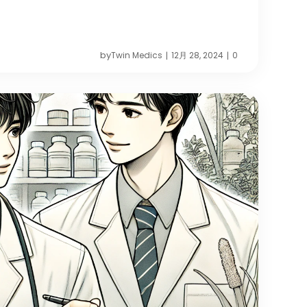
by
Twin Medics
12月 28, 2024
0
|
|