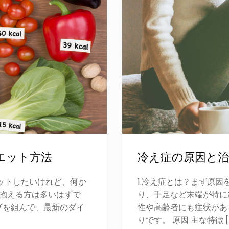
エット方法
冷え症の原因と治
ットしたいけれど、何か
1.冷え症とは？まず原
を抱える方は多いはずで
り、手足など末端が特に
グを組んで、最新のダイ
性や高齢者にも症状があ
りです。 原因 主な特徴 [