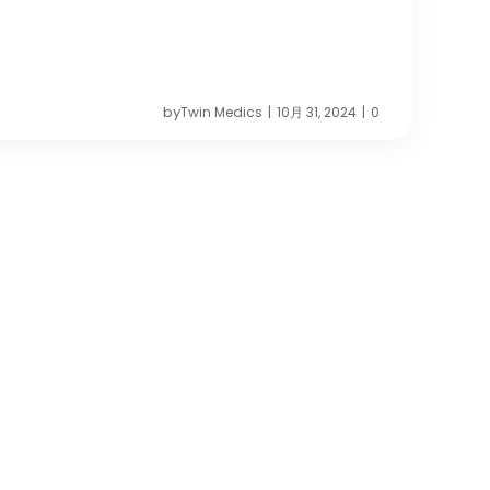
by
Twin Medics
10月 31, 2024
0
|
|