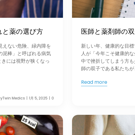
れと薬の選び方
医師と薬剤師の双
見えない危険、緑内障を
新しい年、健康的な目標
の泥棒」と呼ばれる病気
人が「今年こそ健康的な
ときには視野が狭くなっ
中で挫折してしまう方も
師の双子である私たちが、 
Read more
y
Twin Medics
1月 5, 2025
0
|
|