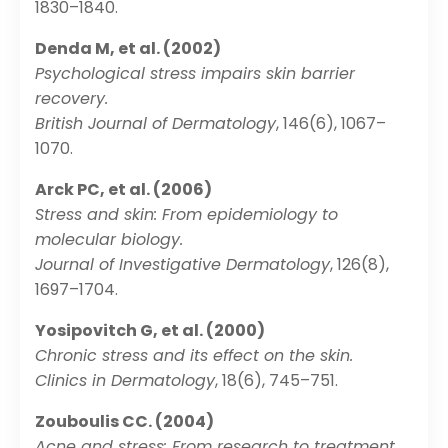
1830–1840.
Denda M, et al. (2002)
Psychological stress impairs skin barrier
recovery.
British Journal of Dermatology
, 146(6), 1067–
1070.
Arck PC, et al. (2006)
Stress and skin: From epidemiology to
molecular biology.
Journal of Investigative Dermatology
, 126(8),
1697–1704.
Yosipovitch G, et al. (2000)
Chronic stress and its effect on the skin.
Clinics in Dermatology
, 18(6), 745–751.
Zouboulis CC. (2004)
Acne and stress: From research to treatment.