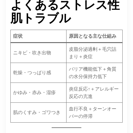
よくあるストレス性
肌トラブル
症状
原因となる主な仕組み
皮脂分泌過剰＋毛穴詰
ニキビ・吹き出物
まり＋炎症
バリア機能低下＋角質
乾燥・つっぱり感
の水分保持力低下
炎症反応↑＋アレルギー
かゆみ・赤み・湿疹
反応の亢進
血行不良＋ターンオー
肌のくすみ・ゴワつき
バーの停滞