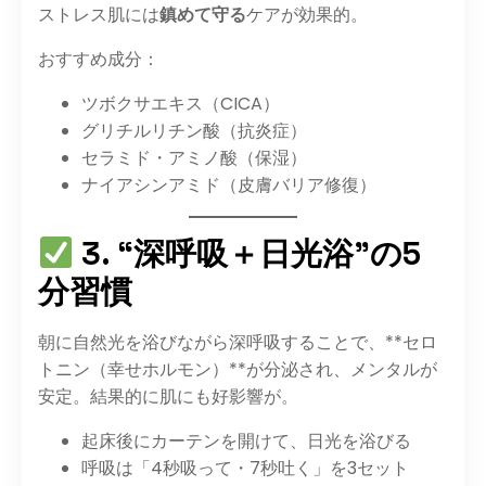
ストレス肌には
鎮めて守る
ケアが効果的。
おすすめ成分：
ツボクサエキス（CICA）
グリチルリチン酸（抗炎症）
セラミド・アミノ酸（保湿）
ナイアシンアミド（皮膚バリア修復）
3. “深呼吸＋日光浴”の5
分習慣
朝に自然光を浴びながら深呼吸することで、**セロ
トニン（幸せホルモン）**が分泌され、メンタルが
安定。結果的に肌にも好影響が。
起床後にカーテンを開けて、日光を浴びる
呼吸は「4秒吸って・7秒吐く」を3セット