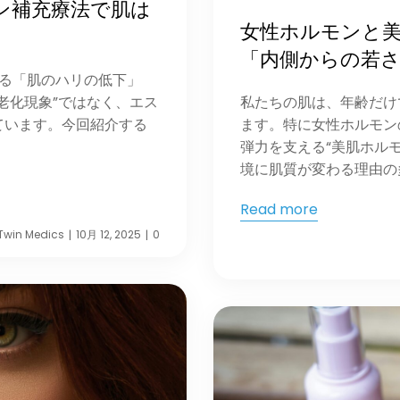
ン補充療法で肌は
女性ホルモンと
「内側からの若
じる「肌のハリの低下」
老化現象”ではなく、エス
私たちの肌は、年齢だけ
ています。今回紹介する
ます。特に女性ホルモン
弾力を支える“美肌ホル
境に肌質が変わる理由の多 
Read more
Twin Medics
10月 12, 2025
0
|
|