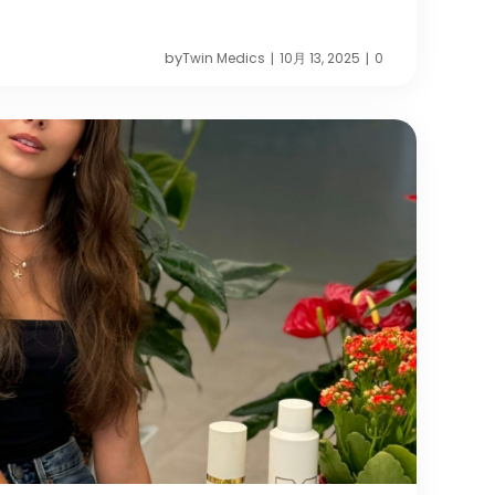
by
Twin Medics
10月 13, 2025
0
|
|