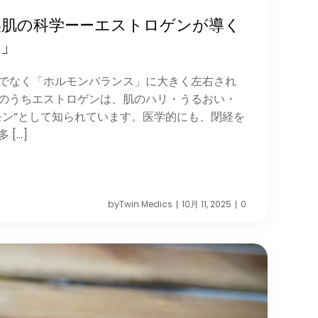
美肌の科学——エストロゲンが導く
さ」
でなく「ホルモンバランス」に大きく左右され
のうちエストロゲンは、肌のハリ・うるおい・
モン”として知られています。医学的にも、閉経を
[…]
by
Twin Medics
10月 11, 2025
0
|
|