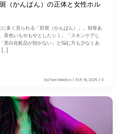
肝斑（かんぱん）の正体と女性ホル
女性に多く見られる「肝斑（かんぱん）」。頬骨あ
、茶色いもやもやとしたシミ。「スキンケアし
「美白化粧品が効かない」と悩む方も少なくあ
[…]
by
Twin Medics
10月 19, 2025
0
|
|