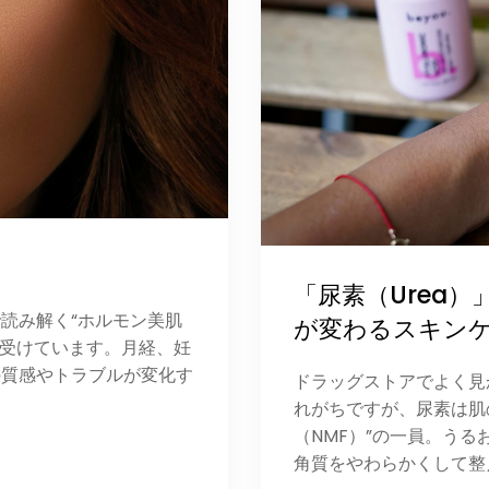
「尿素（Urea
読み解く“ホルモン美肌
が変わるスキン
を受けています。月経、妊
の質感やトラブルが変化す
ドラッグストアでよく見
れがちですが、尿素は肌
（NMF）”の一員。う
角質をやわらかくして整え 