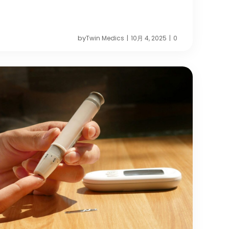
by
Twin Medics
10月 4, 2025
0
|
|