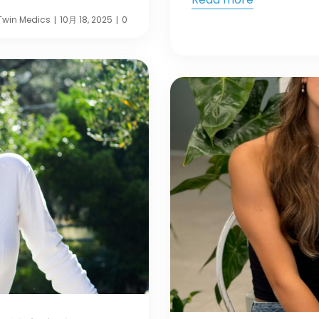
Twin Medics
10月 18, 2025
0
|
|