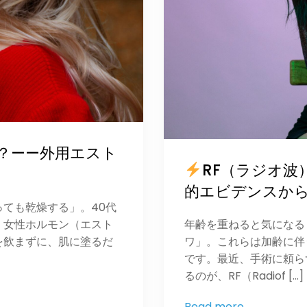
？——外用エスト
RF（ラジオ波
的エビデンスか
ても乾燥する」。40代
、女性ホルモン（エスト
年齢を重ねると気になる
を飲まずに、肌に塗るだ
ワ」。これらは加齢に伴
です。最近、手術に頼ら
るのが、RF（Radiof […]
Read more