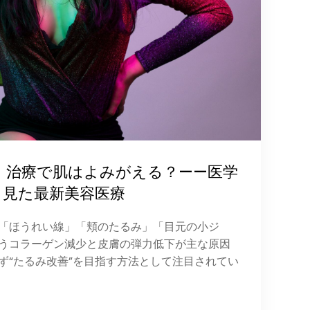
）治療で肌はよみがえる？——医学
ら見た最新美容医療
「ほうれい線」「頬のたるみ」「目元の小ジ
うコラーゲン減少と皮膚の弾力低下が主な原因
ず“たるみ改善”を目指す方法として注目されてい