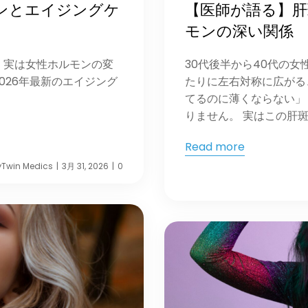
ンとエイジングケ
【医師が語る】
モンの深い関係
。実は女性ホルモンの変
30代後半から40代の
026年最新のエイジング
たりに左右対称に広がる
てるのに薄くならない」
りません。 実はこの肝斑 
Read more
y
Twin Medics
3月 31, 2026
0
|
|