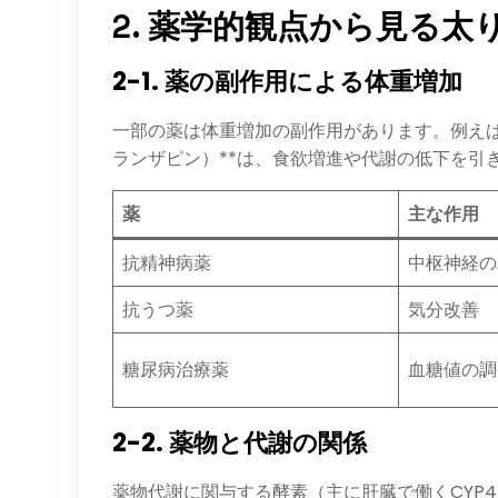
2. 薬学的観点から見る
2-1. 薬の副作用による体重増加
一部の薬は体重増加の副作用があります。例えば
ランザピン）**は、食欲増進や代謝の低下を引
薬
主な作用
抗精神病薬
中枢神経の
抗うつ薬
気分改善
糖尿病治療薬
血糖値の調
2-2. 薬物と代謝の関係
薬物代謝に関与する酵素（主に肝臓で働くCYP