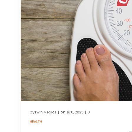
by
on
Twin Medics
1月 6, 2025
0
|
|
HEALTH