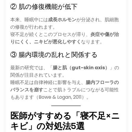
② 肌の修復機能が低下
本来、睡眠中には
成長ホルモン
が分泌され、肌細胞
の修復が行われます。
寝不足が続くとこのプロセスが滞り、
炎症や傷が治
りにくく、ニキビが悪化しやすく
なります。
③ 腸内環境の乱れと関係する
最新の研究では、「
腸と肌（gut-skin axis）
」の
関係が注目されています。
睡眠不足は自律神経に影響を与え、
腸内フローラの
バランスを崩す
ことで肌トラブルにつながる可能性
もあります（Bowe & Logan, 2011）。
医師がすすめる「寝不足×ニ
キビ」の対処法5選