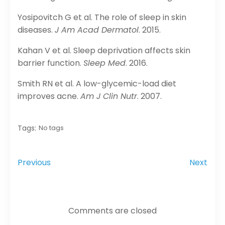
Yosipovitch G et al. The role of sleep in skin
diseases.
J Am Acad Dermatol
. 2015.
Kahan V et al. Sleep deprivation affects skin
barrier function.
Sleep Med
. 2016.
Smith RN et al. A low-glycemic-load diet
improves acne.
Am J Clin Nutr
. 2007.
Tags:
No tags
Previous
Next
Comments are closed