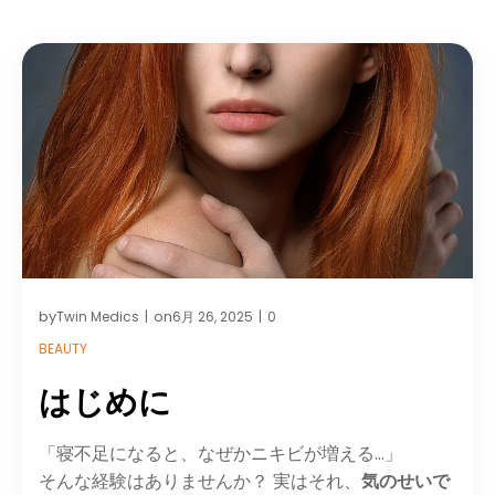
by
on
Twin Medics
6月 26, 2025
0
|
|
BEAUTY
はじめに
「寝不足になると、なぜかニキビが増える…」
そんな経験はありませんか？ 実はそれ、
気のせいで