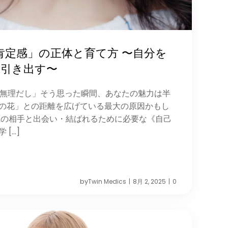
肯定感」の正体と育て方 〜自分を
を引き出す〜
せ無理だし」そう思った瞬間、あなたの魅力は半
の花」との距離を広げている最大の原因かもし
想の相手と出会い・結ばれるために必要な《自己
[…]
by
Twin Medics
8月 2, 2025
0
|
|