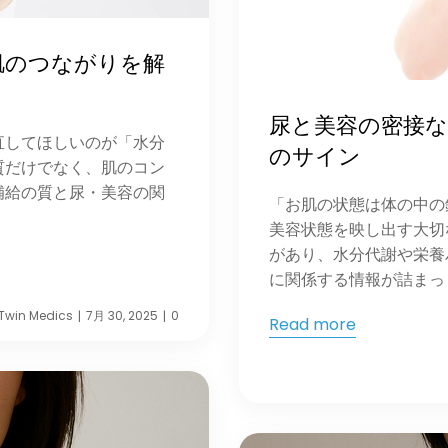
肌のつながりを解
尿と美容の密接
直してほしいのが「水分
のサイン
質だけでなく、肌のコン
補給の質と尿・美容の関
「お肌の状態は体の中の
美容状態を映し出す大切
があり、水分代謝や栄養
に関係する情報が詰まっ [
Twin Medics
7月 30, 2025
0
|
|
Read more