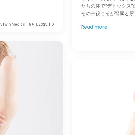
たちの体で“デトックス
その主役こそが腎臓と尿 [
y
Twin Medics
8月 1, 2025
0
|
|
Read more