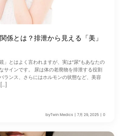
な関係とは？排泄から見える「美」
鏡」とはよく言われますが、実は“尿”もあなたの
なサインです。 尿は体の老廃物を排泄する役割
バランス、さらにはホルモンの状態など、美容
…]
by
Twin Medics
7月 29, 2025
0
|
|