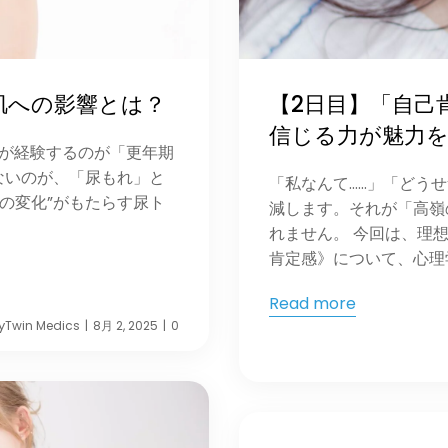
肌への影響とは？
【2日目】「自己
信じる力が魅力
性が経験するのが「更年期
ないのが、「尿もれ」と
「私なんて……」「どう
の変化”がもたらす尿ト
減します。それが「高嶺
れません。 今回は、理
肯定感》について、心理学 
Read more
y
Twin Medics
8月 2, 2025
0
|
|