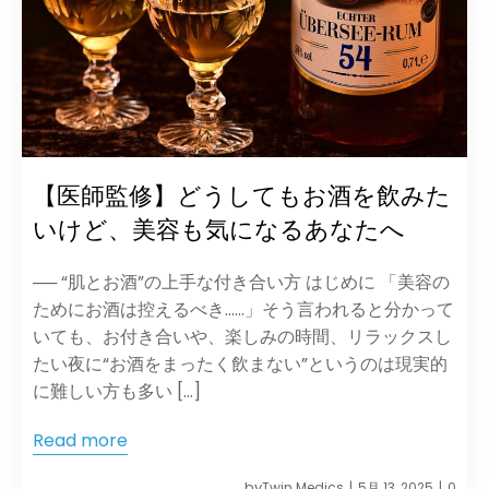
【医師監修】どうしてもお酒を飲みた
いけど、美容も気になるあなたへ
── “肌とお酒”の上手な付き合い方 はじめに 「美容の
ためにお酒は控えるべき……」そう言われると分かって
いても、お付き合いや、楽しみの時間、リラックスし
たい夜に“お酒をまったく飲まない”というのは現実的
に難しい方も多い […]
Read more
by
Twin Medics
5月 13, 2025
0
|
|