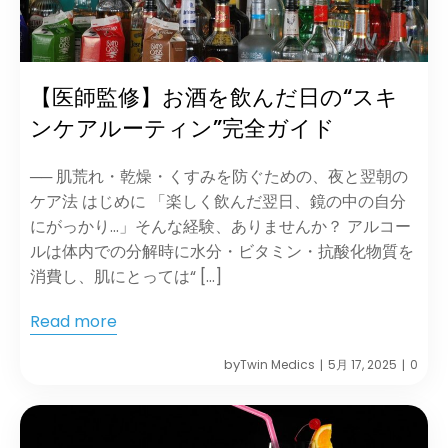
【医師監修】お酒を飲んだ日の“スキ
ンケアルーティン”完全ガイド
── 肌荒れ・乾燥・くすみを防ぐための、夜と翌朝の
ケア法 はじめに 「楽しく飲んだ翌日、鏡の中の自分
にがっかり…」そんな経験、ありませんか？ アルコー
ルは体内での分解時に水分・ビタミン・抗酸化物質を
消費し、肌にとっては“ […]
Read more
by
Twin Medics
5月 17, 2025
0
|
|