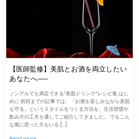
【医師監修】美肌とお酒を両立したい
あなたへ──
ノンアルでも満足できる“美肌ドリンク”レシピ集 はじ
めに 前回までの記事では、「お酒を楽しみながら美肌
も守る」というスタイルをつくる方法を、生活習慣や
飲み方の工夫を通してご紹介してきました。 でもこん
な風に思った方もいる […]
Read more