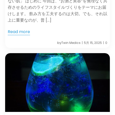
ない肌」 はじめに 今回は、“お酒と美容”を無理なく共
存させるためのライフスタイルづくりをテーマにお届
けします。 飲み方を工夫するのは大切。でも、それ以
上に重要なのが、普 […]
Read more
by
Twin Medics
5月 15, 2025
0
|
|