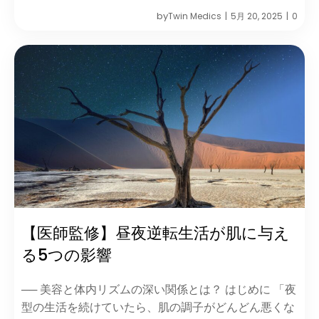
by
Twin Medics
5月 20, 2025
0
|
|
【医師監修】昼夜逆転生活が肌に与え
る5つの影響
── 美容と体内リズムの深い関係とは？ はじめに 「夜
型の生活を続けていたら、肌の調子がどんどん悪くな