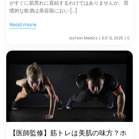
がすぐに肌荒れに直結するわけではありませんが、習
慣的な飲酒は美容面におい […]
Read more
by
Twin Medics
5月 12, 2025
0
|
|
【医師監修】筋トレは美肌の味方？ホ