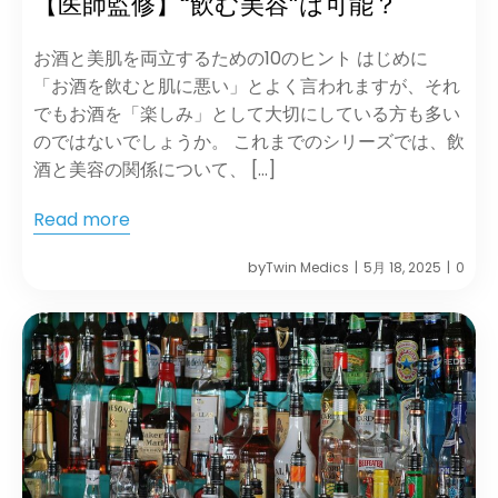
【医師監修】“飲む美容”は可能？
お酒と美肌を両立するための10のヒント はじめに
「お酒を飲むと肌に悪い」とよく言われますが、それ
でもお酒を「楽しみ」として大切にしている方も多い
のではないでしょうか。 これまでのシリーズでは、飲
酒と美容の関係について、 […]
Read more
by
Twin Medics
5月 18, 2025
0
|
|