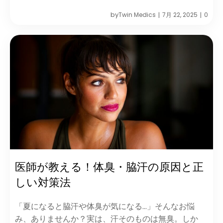
by
Twin Medics
7月 22, 2025
0
|
|
医師が教える！体臭・脇汗の原因と正
しい対策法
「夏になると脇汗や体臭が気になる…」そんなお悩
み、ありませんか？実は、汗そのものは無臭。しか