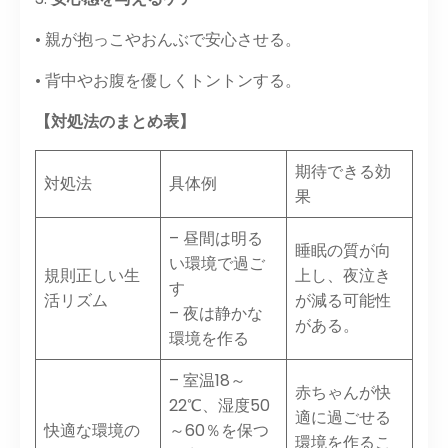
• 親が抱っこやおんぶで安心させる。
• 背中やお腹を優しくトントンする。
【対処法のまとめ表】
期待できる効
対処法
具体例
果
– 昼間は明る
睡眠の質が向
い環境で過ご
規則正しい生
上し、夜泣き
す
活リズム
が減る可能性
– 夜は静かな
がある。
環境を作る
– 室温18～
赤ちゃんが快
22℃、湿度50
適に過ごせる
快適な環境の
～60％を保つ
環境を作るこ