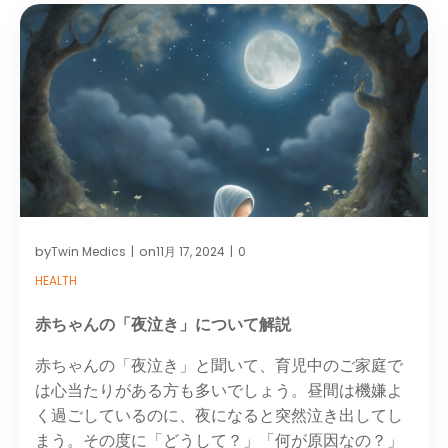
by
on
Twin Medics
11月 17, 2024
0
|
|
HEALTH
赤ちゃんの「夜泣き」について解説
赤ちゃんの「夜泣き」と聞いて、育児中のご家庭で
は心当たりがある方も多いでしょう。昼間は機嫌よ
く過ごしているのに、夜になると突然泣き出してし
まう。その度に「どうして？」「何が原因なの？」