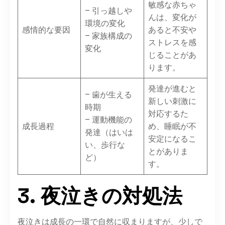
敏感な赤ちゃ
– 引っ越しや
んは、変化が
環境の変化
感情的な要因
あると不安や
– 家族構成の
ストレスを感
変化
じることがあ
ります。
発達が進むと
– 歯が生える
新しい刺激に
時期
対応するた
– 運動機能の
成長過程
め、睡眠が不
発達（はいは
安定になるこ
い、歩行な
とがありま
ど）
す。
3. 夜泣きの対処法
夜泣きは成長の一環で自然に収まりますが、少しで