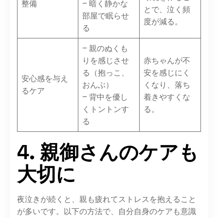
整備
– 暗く静かな
とで、泣く頻
部屋で眠らせ
度が減る。
る
– 親のぬくも
りを感じさせ
赤ちゃんが不
る（抱っこ、
安を感じにく
安心感を与え
おんぶ）
くなり、落ち
るケア
– 背中を優し
着きやすくな
くトントンす
る。
る
4. 親御さんのケアも
大切に
夜泣きが続くと、親も疲れてストレスを抱えること
が多いです。以下の方法で、自分自身のケアも意識