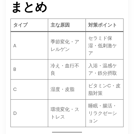
まとめ
タイプ
主な原因
対策ポイント
セラミド保
季節変化・ア
A
湿・低刺激ケ
レルゲン
ア
冷え・血行不
入浴・温感ケ
B
良
ア・鉄分摂取
ビタミンC・皮
C
湿度・皮脂
脂対策
睡眠・腸活・
環境変化・ス
D
リラクゼーシ
トレス
ョン