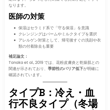
なります。
医師の対策
保湿はセラミド系で「守る保湿」を意識
クレンジングはバームやミルクタイプを選択
アレルゲン対策として、帰宅後すぐの洗顔や衣
類の付着除去も重要
補足論文：
Tanaka et al., 2019 では、花粉皮膚炎と乾燥肌との
関連が示されており、
季節性のバリア低下
が明確に
確認されています。
タイプB：冷え・血
行不良タイプ（冬場