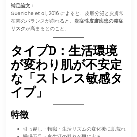
補足論文：
Gueniche et al., 2016 によると、皮脂分泌と皮膚常
在菌のバランスが崩れると、
炎症性皮膚疾患の発症
リスク
が高まるとのこと。
タイプD：生活環境
が変わり肌が不安定
な「ストレス敏感タ
イプ」
特徴
引っ越し・転職・生活リズムの変化後に肌荒れ
睡眠不足・食生活の乱れが肌に出る