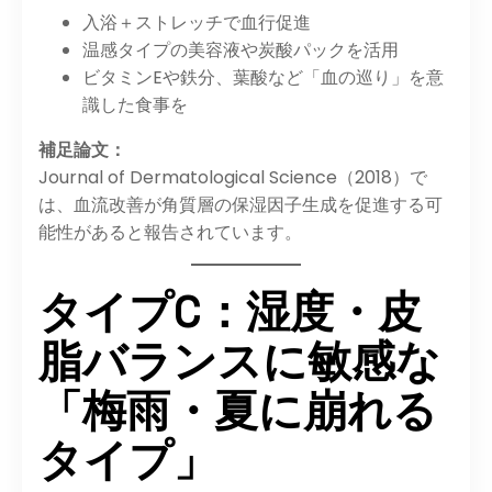
入浴＋ストレッチで血行促進
温感タイプの美容液や炭酸パックを活用
ビタミンEや鉄分、葉酸など「血の巡り」を意
識した食事を
補足論文：
Journal of Dermatological Science（2018）で
は、血流改善が角質層の保湿因子生成を促進する可
能性があると報告されています。
タイプC：湿度・皮
脂バランスに敏感な
「梅雨・夏に崩れる
タイプ」