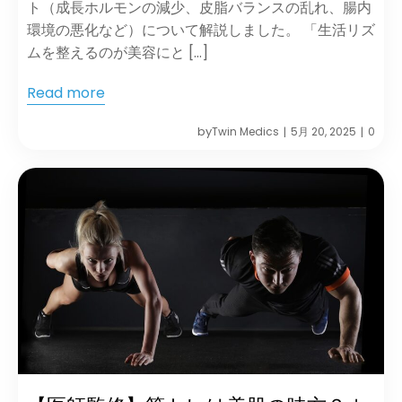
ト（成長ホルモンの減少、皮脂バランスの乱れ、腸内
環境の悪化など）について解説しました。 「生活リズ
ムを整えるのが美容にと […]
Read more
by
Twin Medics
5月 20, 2025
0
|
|