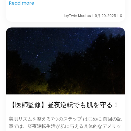
Read more
by
Twin Medics
9月 20, 2025
0
|
|
【医師監修】昼夜逆転でも肌を守る！
美肌リズムを整える7つのステップ はじめに 前回の記
事では、昼夜逆転生活が肌に与える具体的なデメリッ