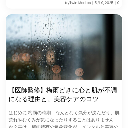
by
Twin Medics
5月 9, 2025
0
|
|
【医師監修】梅雨どきに心と肌が不調
になる理由と、美容ケアのコツ
はじめに 梅雨の時期、なんとなく気分が沈んだり、肌
荒れやむくみが気になったりすることはありません
か？実は、梅雨特有の気象変化が、メンタルと美容の